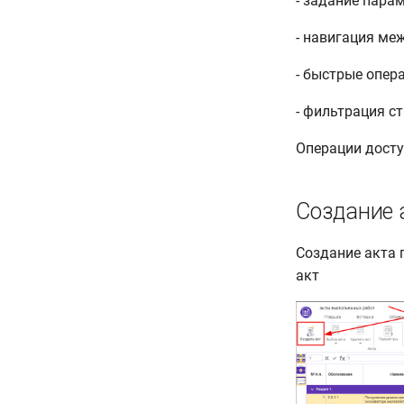
- задание парам
- навигация ме
- быстрые опер
- фильтрация ст
Операции досту
Создание 
Создание акта 
акт