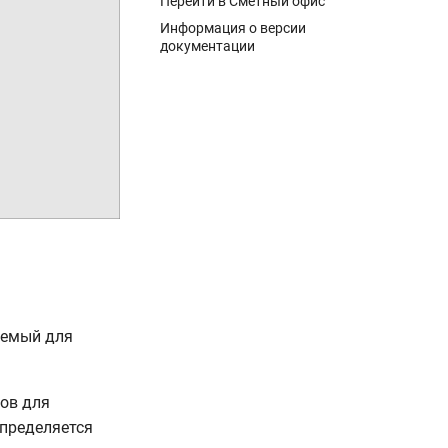
Перейти в Сметный офис
Информация о версии
документации
уемый для
сов для
определяется