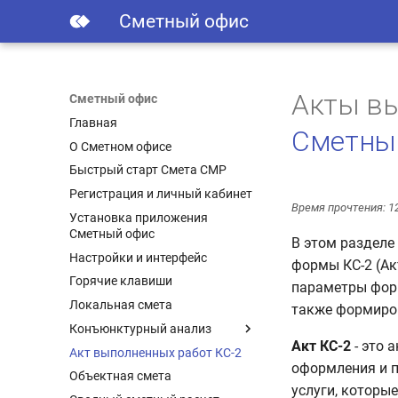
Сметный офис
Акты вы
Сметный офис
Главная
Сметны
О Сметном офисе
Быстрый старт Смета СМР
Регистрация и личный кабинет
Время прочтения: 1
Установка приложения
Сметный офис
В этом разделе
Настройки и интерфейс
формы КС-2 (Ак
Горячие клавиши
параметры форм
Локальная смета
также формиров
Конъюнктурный анализ
Акт КС-2
- это 
Акт выполненных работ КС-2
По методике 421/пр
оформления и п
Объектная смета
По ТСН-2001
услуги, которы