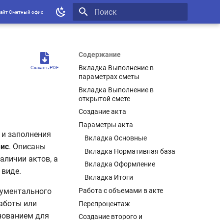
сайт Сметный офис
Инициализация поиска
Содержание
Вкладка Выполнение в
Скачать PDF
параметрах сметы
Вкладка Выполнение в
открытой смете
Создание акта
Параметры акта
 и заполнения
Вкладка Основные
ис
. Описаны
Вкладка Нормативная база
аличии актов, а
Вкладка Оформление
 виде.
Вкладка Итоги
Работа с объемами в акте
кументального
работы или
Перепроцентаж
снованием для
Создание второго и